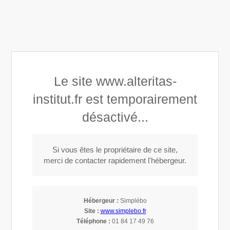
Altéritas Institut
Le site www.alteritas-
Développement personnel
institut.fr est temporairement
désactivé...
Si vous êtes le propriétaire de ce site,
merci de contacter rapidement l'hébergeur.
Hébergeur :
Simplébo
Site :
www.simplebo.fr
Téléphone :
01 84 17 49 76