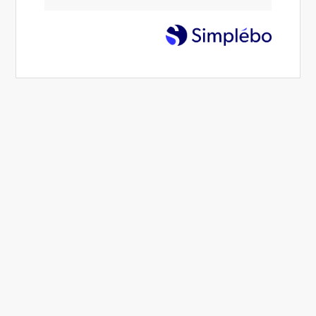
Alteritas Institut, coach de vie à
Saint-Martin-la-Garenne
Apprendre à respecter ses
émotions,
c’est déjà prendre soin de soi…
Je suis Olivier, Emoticien.
Spécialiste en gestion des émotions, je pratique l’art
d’interpréter les mots tant sur le plan humaniste que
thérapeutique. Je vous propose lors d’une séance, une «
rencontre avec soi » en transformant vos maux en mots et
vos mots en éveil de conscience.