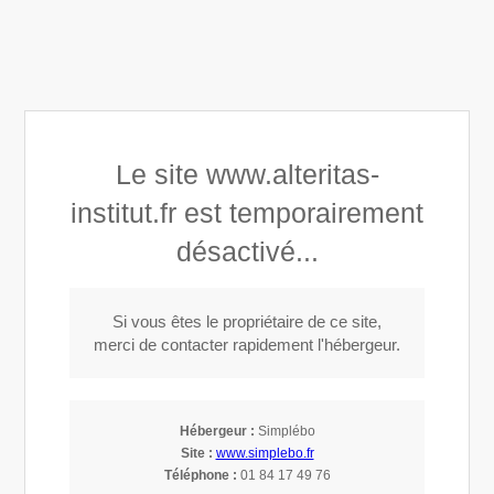
Altéritas Institut
Le site www.alteritas-
Développement personnel
institut.fr est temporairement
désactivé...
Si vous êtes le propriétaire de ce site,
Contactez Altéritas Institut,
merci de contacter rapidement l'hébergeur.
développement personnel à Paris 7 et
dans le Vexin français
Hébergeur :
Simplébo
Site :
www.simplebo.fr
Téléphone :
01 84 17 49 76